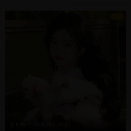
8.7
119分钟
25,780
8.7