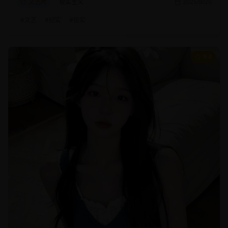
文艺片
现实主义
2025/8/20
#
文艺
#
纪实
#
现实
9.4