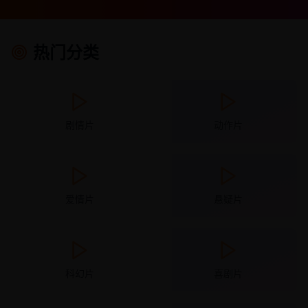
热门分类
剧情片
动作片
爱情片
悬疑片
科幻片
喜剧片