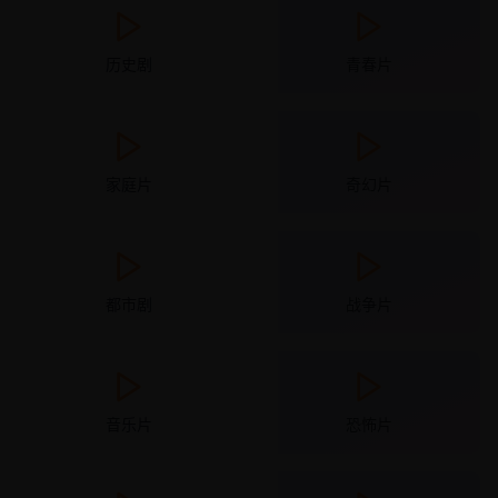
历史剧
青春片
家庭片
奇幻片
都市剧
战争片
音乐片
恐怖片