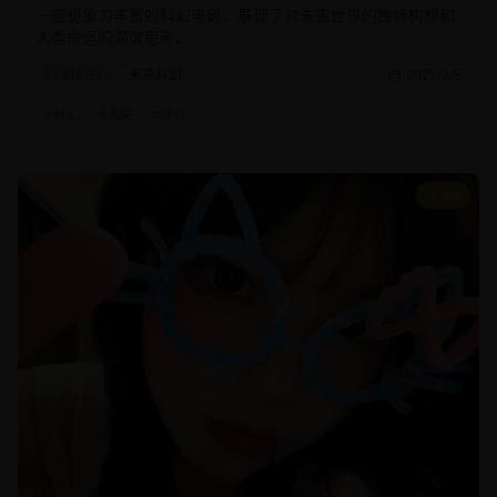
一部想象力丰富的科幻电影，展现了对未来世界的独特构想和
人类命运的深度思考。
科幻片
未来科幻
2025/2/5
#
科幻
#
未来
#
特效
8.5