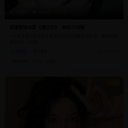
95分钟
18,920
8.7
浪漫爱情电影《遇见你》- 精彩不间断
一个关于现代都市男女邂逅与成长的温馨爱情故事，细腻的情
感描绘让人动容。
爱情片
都市爱情
2025/1/25
#
都市爱情
#
浪漫
#
温馨
8.8