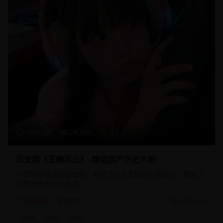
156分钟
24,680
9.2
历史剧《王朝风云》- 精选国产历史大剧
一部制作精良的历史剧，再现了古代王朝的兴衰变迁，展现了
深厚的历史文化底蕴。
历史剧
古装历史
2025/2/15
#
历史
#
古装
#
宫廷