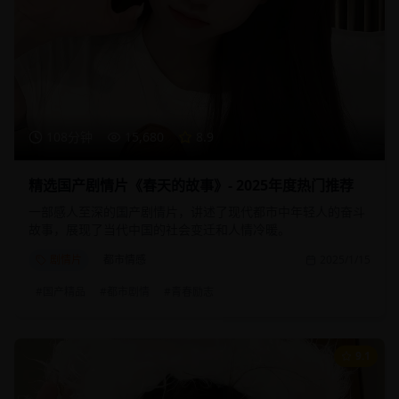
108分钟
15,680
8.9
精选国产剧情片《春天的故事》- 2025年度热门推荐
一部感人至深的国产剧情片，讲述了现代都市中年轻人的奋斗
故事，展现了当代中国的社会变迁和人情冷暖。
剧情片
都市情感
2025/1/15
#
国产精品
#
都市剧情
#
青春励志
9.1