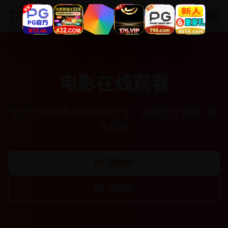
电影在线观看
电影在线观看
免费大片观看视频网站大全 · 免费大片观看 · 免
费观看
热门剧情片
热门动作片