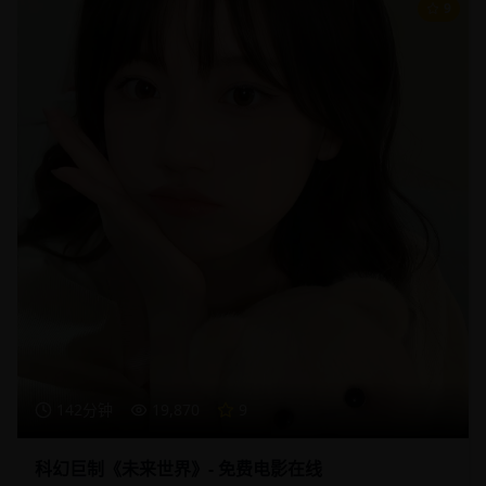
9
142分钟
19,870
9
科幻巨制《未来世界》- 免费电影在线