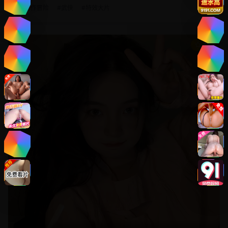
#
动作冒险
#
武侠
#
特效大片
8.8