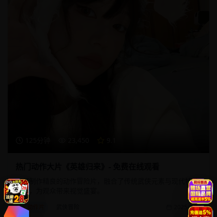
125分钟
23,450
9.1
热门动作大片《英雄归来》- 免费在线观看
一部制作精良的动作冒险片，融合了传统武侠元素与现代特效
技术，为观众带来视觉盛宴。
动作片
武侠冒险
2025/1/20