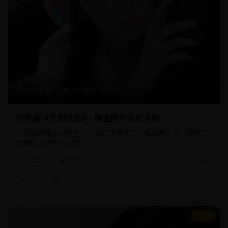
156分钟
24,680
9.2
历史剧《王朝风云》- 精选国产历史大剧
一部制作精良的历史剧，再现了古代王朝的兴衰变迁，展现了
深厚的历史文化底蕴。
历史剧
古装历史
2025/2/15
#
历史
#
古装
#
宫廷
8.9