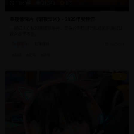
118分钟
21,340
8.8
悬疑惊悚片《暗夜追凶》- 2025年度佳作
一部扣人心弦的悬疑惊悚片，复杂的剧情设计和精彩的演技让
观众欲罢不能。
悬疑片
犯罪悬疑
2025/2/1
#
悬疑
#
犯罪
#
惊悚
9.2